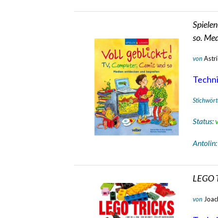
Spielen
so. Med
von
Astri
Technik
Stichwört
Status:
Antolin
LEGO T
von
Joac