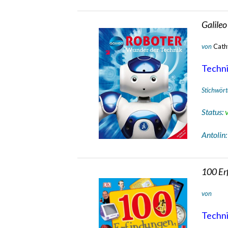
Galileo
von
Cath
Technik
Stichwört
Status:
Antolin
100 Erf
von
Technik