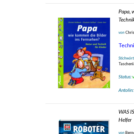
Papa, w
Technik
von
Chri
Technik
Stichwört
Taschenl
Status:
Antolin
WAS IS
Helfer
von
Bern