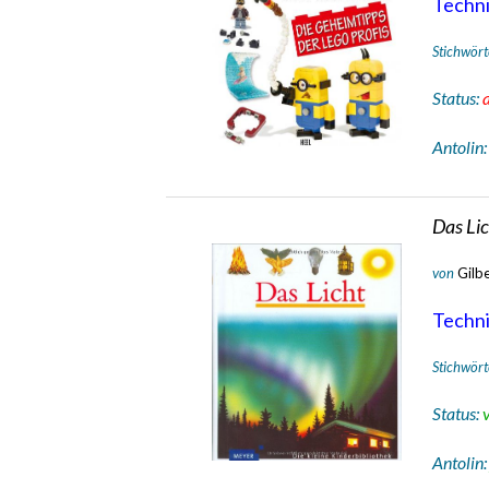
Technik
Stichwört
Status:
Antolin
Das Li
von
Gilb
Technik
Stichwört
Status:
Antolin