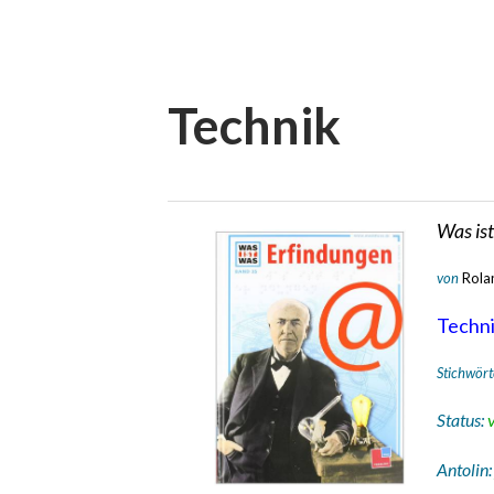
Technik
Was is
von
Rola
Technik
Stichwört
Status:
Antolin