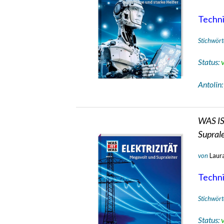
Technik
Stichwört
Status:
Antolin
WAS IS
Suprale
von
Laur
Technik
Stichwört
Status: