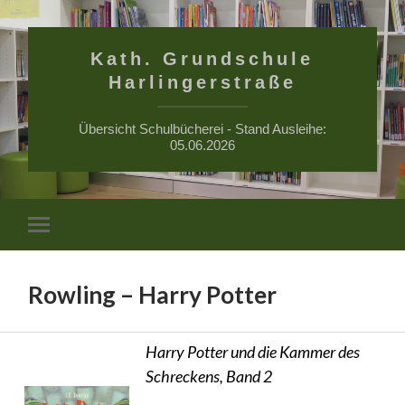
Kath. Grundschule
Harlingerstraße
Übersicht Schulbücherei - Stand Ausleihe:
05.06.2026
Suchfe
Mobile-
ein-/a
Menü
ein-/ausblenden
Rowling – Harry Potter
Harry Potter und die Kammer des
Schreckens, Band 2