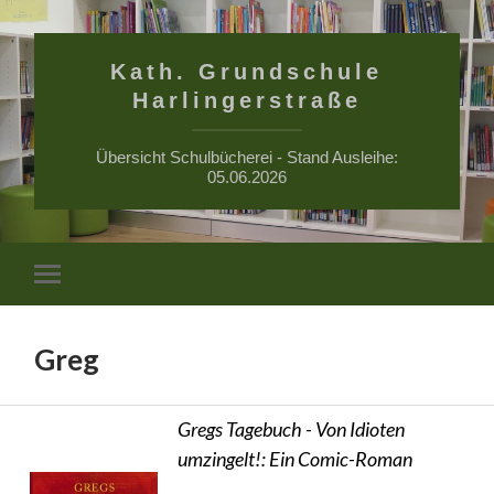
Kath. Grundschule
Harlingerstraße
Übersicht Schulbücherei - Stand Ausleihe:
05.06.2026
Suchfe
Mobile-
ein-/a
Menü
ein-/ausblenden
Greg
Gregs Tagebuch - Von Idioten
umzingelt!: Ein Comic-Roman