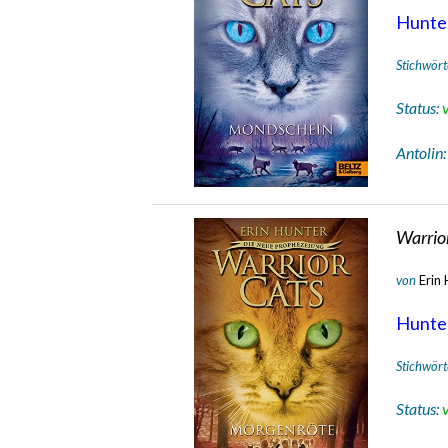
Hunte
Stichwört
Status:
Antolin
Warrior
von
Erin
Hunte
Stichwört
Status: