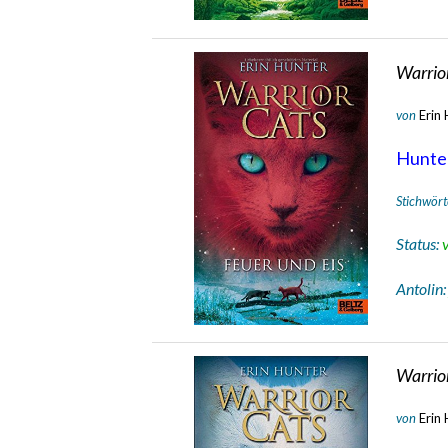
Warrior
von
Erin
Hunte
Stichwört
Status:
Antolin
Warrior
von
Erin