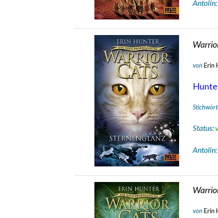
Antolin
Warrior
von
Erin
Hunte
Stichwört
Status:
Antolin
Warrio
von
Erin