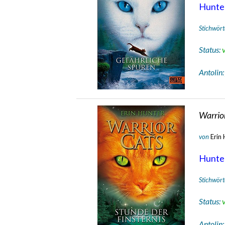
Hunte
Stichwört
Status:
Antolin
Warrior
von
Erin
Hunte
Stichwört
Status:
Antolin