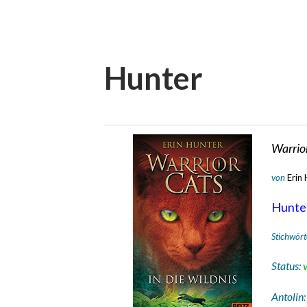
Hunter
Warrior
von
Erin
Hunte
Stichwört
Status:
Antolin