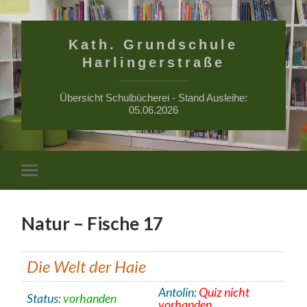
Kath. Grundschule
Harlingerstraße
Übersicht Schulbücherei - Stand Ausleihe:
05.06.2026
Suchfe
Mobile-
ein-/a
Menü
ein-/ausblenden
Natur – Fische 17
Die Welt der Haie
Antolin:
Quiz nicht
Status:
vorhanden
vorhanden.