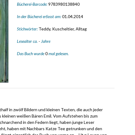
Bücherei-Barcode:
9783980138840
In der Bücherei erfasst am:
01.04.2014
Stichwörter:
Teddy, Kuscheltier, Alltag
Lesealter ca.
-
Jahre
Das Buch wurde
0
mal gelesen.
thalf in zwölf Bildern und kleinen Texten, die auch jeder
s kleinen weißen Bären Emil. Vom Aufstehen bis zum
schnarchend in den Federn liegt, haben junge Leser
sieht, haben mit Nachbars Katze Tee getrunken und den
ängt eigentlich das Buch von vorne an ... Ut n Leven von