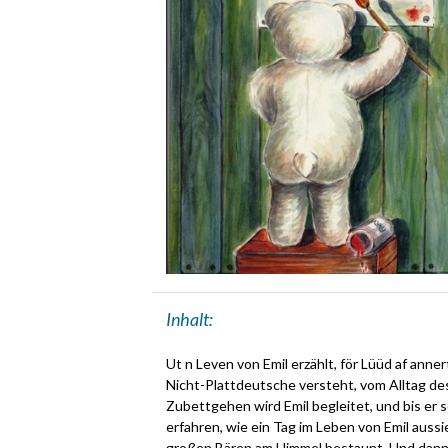
Inhalt:
Ut n Leven von Emil erzählt, för Lüüd af anner
Nicht-Plattdeutsche versteht, vom Alltag de
Zubettgehen wird Emil begleitet, und bis er 
erfahren, wie ein Tag im Leben von Emil aus
großen Bären am Himmel bestaunt. Und dann f