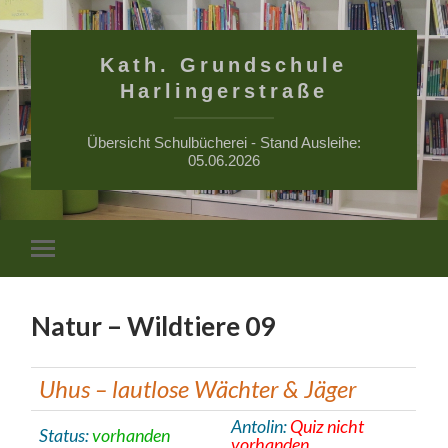
Kath. Grundschule
Harlingerstraße
Übersicht Schulbücherei - Stand Ausleihe:
05.06.2026
Suchfe
Mobile-
ein-/a
Menü
ein-/ausblenden
Natur – Wildtiere 09
Uhus – lautlose Wächter & Jäger
Antolin:
Quiz nicht
Status:
vorhanden
vorhanden.