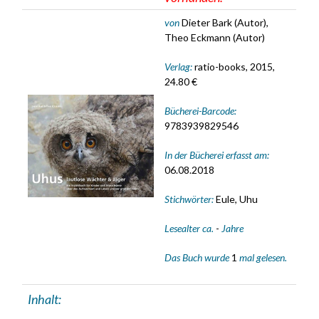
von
Dieter Bark (Autor),
Theo Eckmann (Autor)
Verlag:
ratio-books, 2015,
24.80 €
Bücherei-Barcode:
9783939829546
In der Bücherei erfasst am:
06.08.2018
Stichwörter:
Eule, Uhu
Lesealter ca.
-
Jahre
Das Buch wurde
1
mal gelesen.
Inhalt: