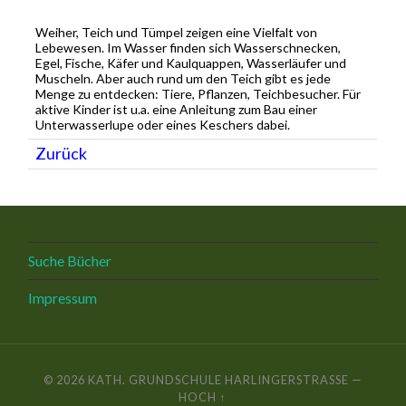
Weiher, Teich und Tümpel zeigen eine Vielfalt von
Lebewesen. Im Wasser finden sich Wasserschnecken,
Egel, Fische, Käfer und Kaulquappen, Wasserläufer und
Muscheln. Aber auch rund um den Teich gibt es jede
Menge zu entdecken: Tiere, Pflanzen, Teichbesucher. Für
aktive Kinder ist u.a. eine Anleitung zum Bau einer
Unterwasserlupe oder eines Keschers dabei.
Zurück
Suche Bücher
Impressum
© 2026
KATH. GRUNDSCHULE HARLINGERSTRASSE
—
HOCH ↑