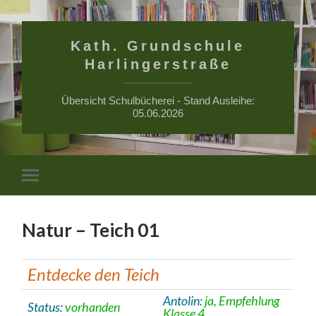
Kath. Grundschule
Harlingerstraße
Übersicht Schulbücherei - Stand Ausleihe:
05.06.2026
Suchfe
Mobile-
ein-/a
Menü
ein-/ausblenden
Natur – Teich 01
Entdecke den Teich
Antolin:
ja, Empfehlung
Status:
vorhanden
Klasse 4