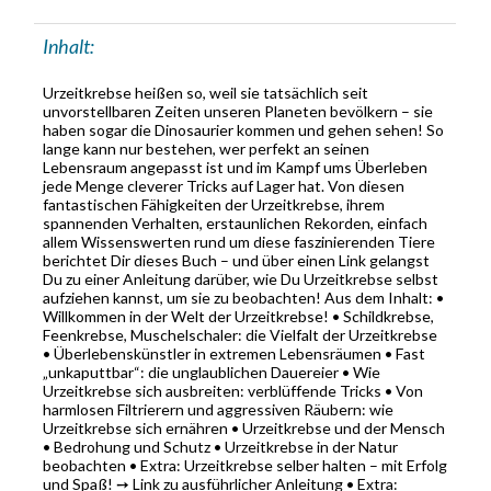
Inhalt:
Urzeitkrebse heißen so, weil sie tatsächlich seit
unvorstellbaren Zeiten unseren Planeten bevölkern – sie
haben sogar die Dinosaurier kommen und gehen sehen! So
lange kann nur bestehen, wer perfekt an seinen
Lebensraum angepasst ist und im Kampf ums Überleben
jede Menge cleverer Tricks auf Lager hat. Von diesen
fantastischen Fähigkeiten der Urzeitkrebse, ihrem
spannenden Verhalten, erstaunlichen Rekorden, einfach
allem Wissenswerten rund um diese faszinierenden Tiere
berichtet Dir dieses Buch – und über einen Link gelangst
Du zu einer Anleitung darüber, wie Du Urzeitkrebse selbst
aufziehen kannst, um sie zu beobachten! Aus dem Inhalt: •
Willkommen in der Welt der Urzeitkrebse! • Schildkrebse,
Feenkrebse, Muschelschaler: die Vielfalt der Urzeitkrebse
• Überlebenskünstler in extremen Lebensräumen • Fast
„unkaputtbar“: die unglaublichen Dauereier • Wie
Urzeitkrebse sich ausbreiten: verblüffende Tricks • Von
harmlosen Filtrierern und aggressiven Räubern: wie
Urzeitkrebse sich ernähren • Urzeitkrebse und der Mensch
• Bedrohung und Schutz • Urzeitkrebse in der Natur
beobachten • Extra: Urzeitkrebse selber halten – mit Erfolg
und Spaß! ➙ Link zu ausführlicher Anleitung • Extra: