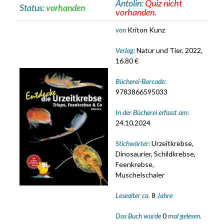
Antolin:
Quiz nicht
Status:
vorhanden
vorhanden.
von
Kriton Kunz
Verlag:
Natur und Tier, 2022,
16.80 €
Bücherei-Barcode:
9783866595033
In der Bücherei erfasst am:
24.10.2024
Stichwörter:
Urzeitkrebse,
Dinosaurier, Schildkrebse,
Feenkrebse,
Muschelschaler
Lesealter ca.
8
Jahre
Das Buch wurde
0
mal gelesen.