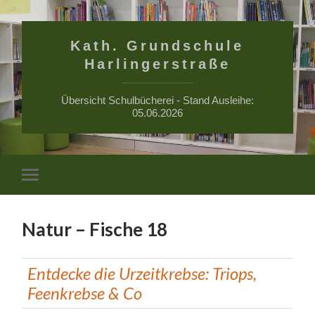
Kath. Grundschule
Harlingerstraße
Übersicht Schulbücherei - Stand Ausleihe:
05.06.2026
Suchfe
Mobile-
ein-/a
Menü
ein-/ausblenden
Natur – Fische 18
Entdecke die Urzeitkrebse: Triops,
Feenkrebse & Co