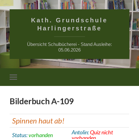
Kath. Grundschule
Harlingerstraße
Übersicht Schulbücherei - Stand Ausleihe:
05.06.2026
Suchfe
Mobile-
ein-/a
Menü
ein-/ausblenden
Bilderbuch A-109
Spinnen haut ab!
Antolin:
Quiz nicht
Status:
vorhanden
vorhanden.