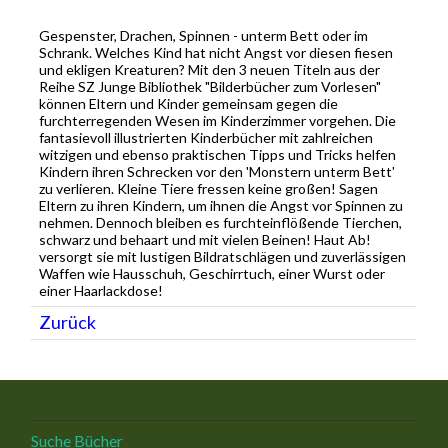
Gespenster, Drachen, Spinnen - unterm Bett oder im
Schrank. Welches Kind hat nicht Angst vor diesen fiesen
und ekligen Kreaturen? Mit den 3 neuen Titeln aus der
Reihe SZ Junge Bibliothek "Bilderbücher zum Vorlesen"
können Eltern und Kinder gemeinsam gegen die
furchterregenden Wesen im Kinderzimmer vorgehen. Die
fantasievoll illustrierten Kinderbücher mit zahlreichen
witzigen und ebenso praktischen Tipps und Tricks helfen
Kindern ihren Schrecken vor den 'Monstern unterm Bett'
zu verlieren. Kleine Tiere fressen keine großen! Sagen
Eltern zu ihren Kindern, um ihnen die Angst vor Spinnen zu
nehmen. Dennoch bleiben es furchteinflößende Tierchen,
schwarz und behaart und mit vielen Beinen! Haut Ab!
versorgt sie mit lustigen Bildratschlägen und zuverlässigen
Waffen wie Hausschuh, Geschirrtuch, einer Wurst oder
einer Haarlackdose!
Zurück
Suche Bücher