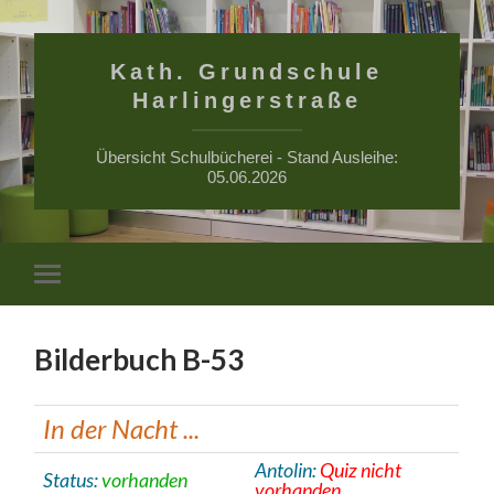
Kath. Grundschule
Harlingerstraße
Übersicht Schulbücherei - Stand Ausleihe:
05.06.2026
Suchfe
Mobile-
ein-/a
Menü
ein-/ausblenden
Bilderbuch B-53
In der Nacht ...
Antolin:
Quiz nicht
Status:
vorhanden
vorhanden.