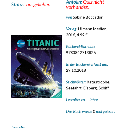
Antolin:
Quiz nicht
Status:
ausgeliehen
vorhanden.
von
Sabine Boccador
Verlag:
Ullmann Medien,
2016, 4.99 €
Bücherei-Barcode:
9783842713826
In der Bücherei erfasst am:
29.10.2018
Stichwörter:
Katastrophe,
Seefahrt, Eisberg, Schiff
Lesealter ca.
-
Jahre
Das Buch wurde
0
mal gelesen.
Inhalt: