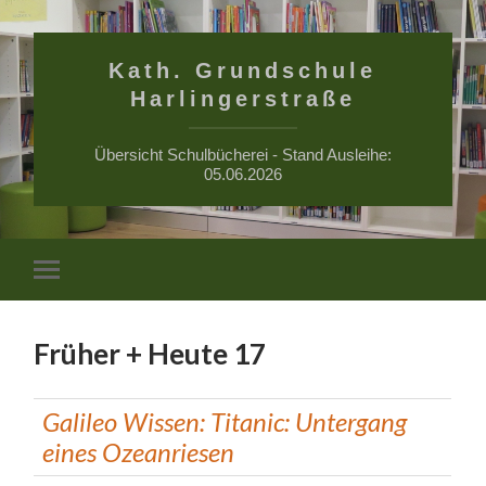
Kath. Grundschule
Harlingerstraße
Übersicht Schulbücherei - Stand Ausleihe:
05.06.2026
Suchfe
Mobile-
ein-/a
Menü
ein-/ausblenden
Früher + Heute 17
Galileo Wissen: Titanic: Untergang
eines Ozeanriesen