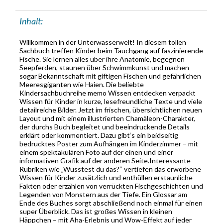
Inhalt:
Willkommen in der Unterwasserwelt! In diesem tollen
Sachbuch treffen Kinder beim Tauchgang auf faszinierende
Fische. Sie lernen alles über ihre Anatomie, begegnen
Seepferden, staunen über Schwimmkunst und machen
sogar Bekanntschaft mit giftigen Fischen und gefährlichen
Meeresgiganten wie Haien. Die beliebte
Kindersachbuchreihe memo Wissen entdecken verpackt
Wissen für Kinder in kurze, lesefreundliche Texte und viele
detailreiche Bilder. Jetzt im frischen, übersichtlichen neuen
Layout und mit einem illustrierten Chamäleon-Charakter,
der durchs Buch begleitet und beeindruckende Details
erklärt oder kommentiert. Dazu gibt‘s ein beidseitig
bedrucktes Poster zum Aufhängen im Kinderzimmer – mit
einem spektakulären Foto auf der einen und einer
informativen Grafik auf der anderen Seite.Interessante
Rubriken wie „Wusstest du das?“ vertiefen das erworbene
Wissen für Kinder zusätzlich und enthüllen erstaunliche
Fakten oder erzählen von verrückten Fischgeschichten und
Legenden von Monstern aus der Tiefe. Ein Glossar am
Ende des Buches sorgt abschließend noch einmal für einen
super Überblick. Das ist großes Wissen in kleinen
Häppchen – mit Aha-Erlebnis und Wow-Effekt auf jeder