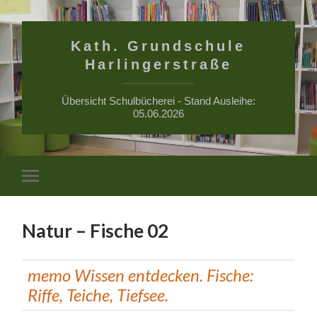
Kath. Grundschule
Harlingerstraße
Übersicht Schulbücherei - Stand Ausleihe:
05.06.2026
Suchfe
Mobile-
ein-/a
Menü
ein-/ausblenden
Natur – Fische 02
memo Wissen entdecken. Fische:
Riffe, Teiche, Tiefsee.