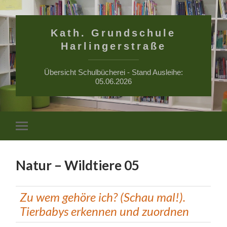
Kath. Grundschule
Harlingerstraße
Übersicht Schulbücherei - Stand Ausleihe:
05.06.2026
Suchfe
Mobile-
ein-/a
Menü
ein-/ausblenden
Natur – Wildtiere 05
Zu wem gehöre ich? (Schau mal!).
Tierbabys erkennen und zuordnen