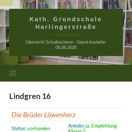
Kath. Grundschule
Harlingerstraße
Übersicht Schulbücherei - Stand Ausleihe:
05.06.2026
Suchfe
Mobile-
ein-/a
Menü
ein-/ausblenden
Lindgren 16
Die Brüder Löwenherz
Antolin:
ja, Empfehlung
Status:
vorhanden
Klasse 5