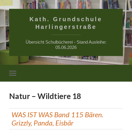
Kath. Grundschule
Harlingerstraße
Übersicht Schulbücherei - Stand Ausleihe:
05.06.2026
Suchfe
Mobile-
ein-/a
Menü
ein-/ausblenden
Natur – Wildtiere 18
WAS IST WAS Band 115 Bären.
Grizzly, Panda, Eisbär