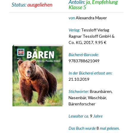
Antolin:
ja, Empfehlung
Status:
ausgeliehen
Klasse 5
von
Alexandra Mayer
Verlag:
Tessloff Verlag
Ragnar Tessloff GmbH &
Co. KG, 2017, 9.95 €
Bücherei-Barcode:
9783788621049
In der Bücherei erfasst am:
21.10.2019
Stichwörter:
Braunbären,
Nasenbär, Waschbär,
Bärenforscher
Lesealter ca.
9
Jahre
Das Buch wurde
8
mal gelesen.