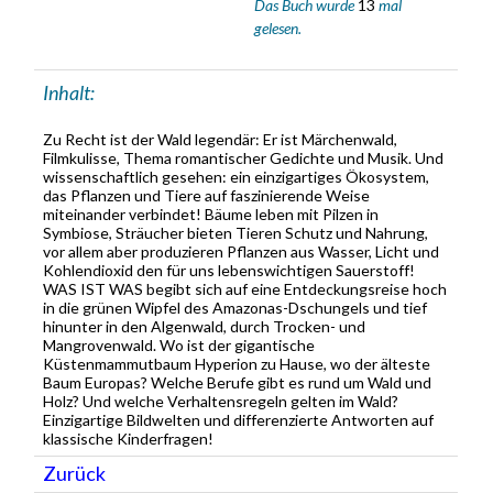
Das Buch wurde
13
mal
gelesen.
Inhalt:
Zu Recht ist der Wald legendär: Er ist Märchenwald,
Filmkulisse, Thema romantischer Gedichte und Musik. Und
wissenschaftlich gesehen: ein einzigartiges Ökosystem,
das Pflanzen und Tiere auf faszinierende Weise
miteinander verbindet! Bäume leben mit Pilzen in
Symbiose, Sträucher bieten Tieren Schutz und Nahrung,
vor allem aber produzieren Pflanzen aus Wasser, Licht und
Kohlendioxid den für uns lebenswichtigen Sauerstoff!
WAS IST WAS begibt sich auf eine Entdeckungsreise hoch
in die grünen Wipfel des Amazonas-Dschungels und tief
hinunter in den Algenwald, durch Trocken- und
Mangrovenwald. Wo ist der gigantische
Küstenmammutbaum Hyperion zu Hause, wo der älteste
Baum Europas? Welche Berufe gibt es rund um Wald und
Holz? Und welche Verhaltensregeln gelten im Wald?
Einzigartige Bildwelten und differenzierte Antworten auf
klassische Kinderfragen!
Zurück