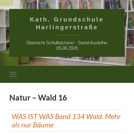
Kath. Grundschule
Harlingerstraße
Übersicht Schulbücherei - Stand Ausleihe:
05.06.2026
Suchfe
Mobile-
ein-/a
Menü
ein-/ausblenden
Natur – Wald 16
WAS IST WAS Band 134 Wald. Mehr
als nur Bäume