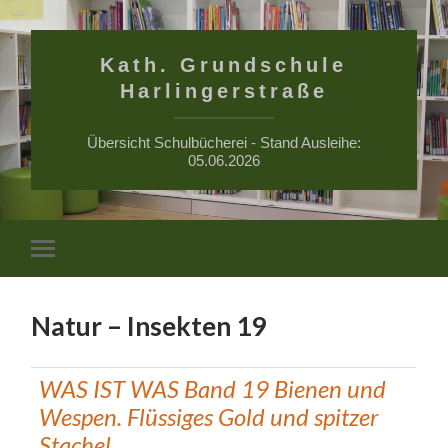
Kath. Grundschule
Harlingerstraße
Übersicht Schulbücherei - Stand Ausleihe:
05.06.2026
Suchfe
Mobile-
ein-/a
Menü
ein-/ausblenden
Natur – Insekten 19
WAS IST WAS Band 19 Bienen und
Wespen. Flüssiges Gold und spitzer
Stachel