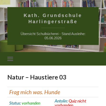
Kath. Grundschule
Harlingerstraße
Übersicht Schulbücherei - Stand Ausleihe:
05.06.2026
Suchfe
Mobile-
ein-/a
Menü
ein-/ausblenden
Natur – Haustiere 03
Frag mich was. Hunde
Antolin:
Quiz nicht
Status:
vorhanden
vorhanden.