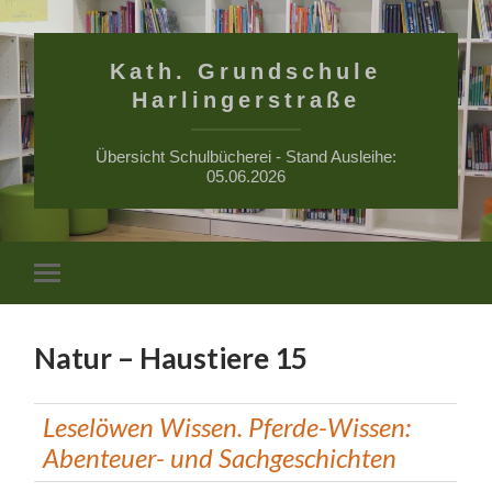
Kath. Grundschule
Harlingerstraße
Übersicht Schulbücherei - Stand Ausleihe:
05.06.2026
Suchfe
Mobile-
ein-/a
Menü
ein-/ausblenden
Natur – Haustiere 15
Leselöwen Wissen. Pferde-Wissen:
Abenteuer- und Sachgeschichten