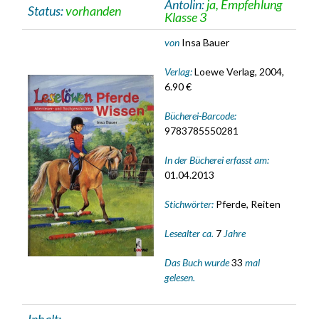
Antolin:
ja, Empfehlung
Status:
vorhanden
Klasse 3
von
Insa Bauer
Verlag:
Loewe Verlag, 2004,
6.90 €
Bücherei-Barcode:
9783785550281
In der Bücherei erfasst am:
01.04.2013
Stichwörter:
Pferde, Reiten
Lesealter ca.
7
Jahre
Das Buch wurde
33
mal
gelesen.
Inhalt: