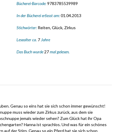
Bücherei-Barcode:
9783785539989
In der Bücherei erfasst am:
01.04.2013
Stichwörter:
Reiten, Glück, Zirkus
Lesealter ca.
7
Jahre
Das Buch wurde
27
mal gelesen.
uben. Genau so eins hat sie sich schon immer gewünscht!
hnuppe muss wieder zum Zirkus zurück, aus dem sie
ternschnuppe jemals wieder sehen? Zum Glück hat ihr Opa
üchengarten? Hanna ist sprachlos. Und was für ein schönes
n auf der Stirn. Genau so ein Pferd hat sie sich schon