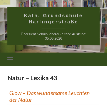
Kath. Grundschule
Harlingerstraße
Übersicht Schulbücherei - Stand Ausleihe:
05.06.2026
Suchfe
Mobile-
ein-/a
Menü
ein-/ausblenden
Natur – Lexika 43
Glow – Das wundersame Leuchten
der Natur