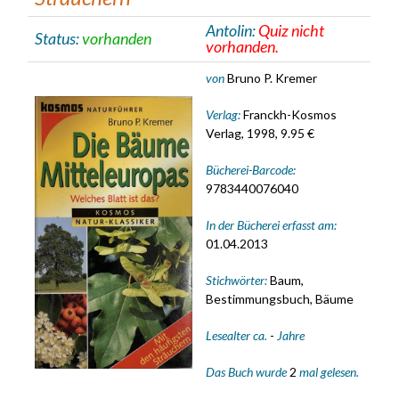
Antolin:
Quiz nicht
Status:
vorhanden
vorhanden.
von
Bruno P. Kremer
Verlag:
Franckh-Kosmos
Verlag, 1998, 9.95 €
Bücherei-Barcode:
9783440076040
In der Bücherei erfasst am:
01.04.2013
Stichwörter:
Baum,
Bestimmungsbuch, Bäume
Lesealter ca.
-
Jahre
Das Buch wurde
2
mal gelesen.