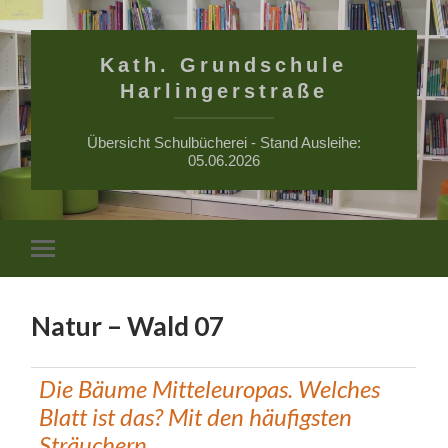
Kath. Grundschule
Harlingerstraße
Übersicht Schulbücherei - Stand Ausleihe:
05.06.2026
Suchfe
Mobile-
ein-/a
Menü
ein-/ausblenden
Natur – Wald 07
Die Bäume Mitteleuropas. Welches
Blatt ist das? Mit den häufigsten
Sträuchern