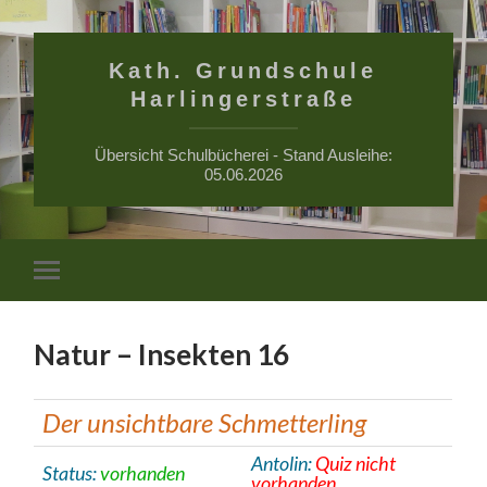
Kath. Grundschule
Harlingerstraße
Übersicht Schulbücherei - Stand Ausleihe:
05.06.2026
Suchfe
Mobile-
ein-/a
Menü
ein-/ausblenden
Natur – Insekten 16
Der unsichtbare Schmetterling
Antolin:
Quiz nicht
Status:
vorhanden
vorhanden.