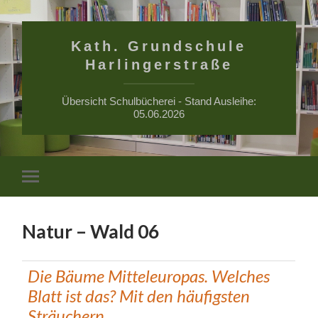
Kath. Grundschule
Harlingerstraße
Übersicht Schulbücherei - Stand Ausleihe:
05.06.2026
Suchfe
Mobile-
ein-/a
Menü
ein-/ausblenden
Natur – Wald 06
Die Bäume Mitteleuropas. Welches
Blatt ist das? Mit den häufigsten
Sträuchern